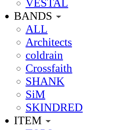
VESTAL
BANDS
ALL
Architects
coldrain
Crossfaith
SHANK
SiM
SKINDRED
ITEM