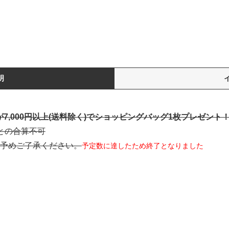
明
額が7,000円以上(送料除く)でショッピングバッグ1枚プレゼント
文との合算不可
予めご了承ください。
予定数に達したため終了となりました