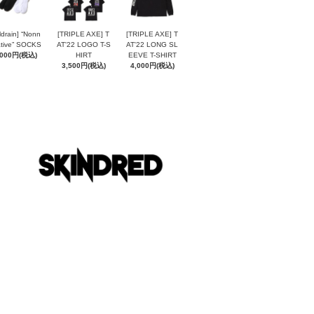
ldrain] “Nonn
[TRIPLE AXE] T
[TRIPLE AXE] T
tive” SOCKS
AT'22 LOGO T-S
AT'22 LONG SL
,000円(税込)
HIRT
EEVE T-SHIRT
3,500円(税込)
4,000円(税込)