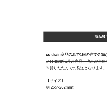
商品説
coldrain商品のみで1回の注文金
※coldrain以外の商品、他のご注
※折りたたんでの発送となります。
【サイズ】
約 255×202(mm)