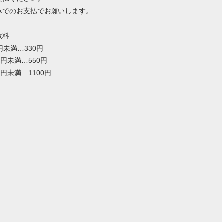
みでのお支払でお願いします。
数料
0円未満…330円
00円未満…550円
00円未満…1100円