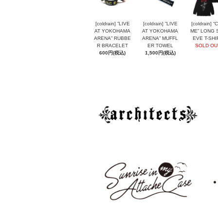
[coldrain] ”LIVE
[coldrain] ”LIVE
[coldrain] “
AT YOKOHAMA
AT YOKOHAMA
ME” LONG 
ARENA” RUBBE
ARENA” MUFFL
EVE T-SHI
R BRACELET
ER TOWEL
SOLD OU
600円(税込)
1,500円(税込)