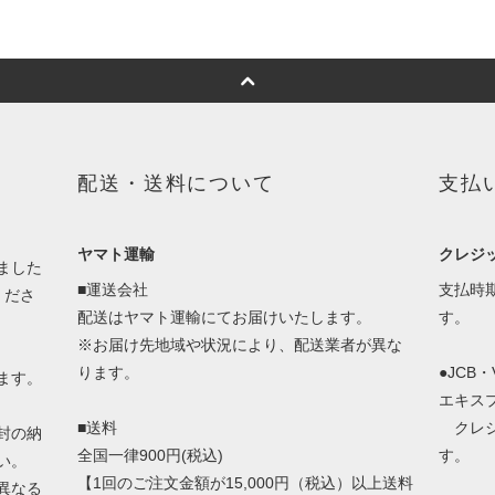
配送・送料について
支払
ヤマト運輸
クレジ
ました
■運送会社
支払時
くださ
配送はヤマト運輸にてお届けいたします。
す。
※お届け先地域や状況により、配送業者が異な
ります。
●JCB
ます。
エキス
■送料
クレジ
封の納
全国一律900円(税込)
す。
い。
【1回のご注文金額が15,000円（税込）以上送料
異なる