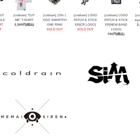
CUT
[coldrain] “CUT
[coldrain] 15th L
[coldrain] LOGO
[coldrain] LOGO
[co
SLE
ME” T-SHIRT
OGO SMARTPH
PATCH & STICK
PATCH & STICK
ega
RT
3,500円(税込)
ONE RING
ER(CR LOGO)
ER(NEW BAND
2
T
SOLD OUT
SOLD OUT
LOGO)
700円(税込)