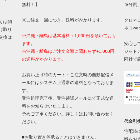
無料！】
※分割
※ご注文一回につき、送料がかかります。
クロネ
くは開
ネコw
け取り
※沖縄・離島は基本送料＋1,000円を頂いており
交換は
ます。
安心し
※沖縄・離島はご注文金額に関わらず+1,000円
ジット
の送料がかかります。
同社で
お買い上げ時のカート・ご注文時の自動配信メ
ールにはシステム上通常の送料となっておりま
す。
受注処理完了後、受注確認メールにて正式な送
料をお知らせいたします。
予めご了承ください。詳しくはお問い合わせく
代金引
ださい。
宅配時
■お取り置き等承ることはできません。
料をお