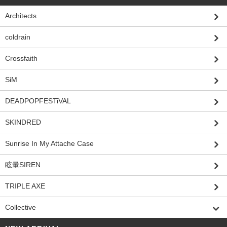
Architects
coldrain
Crossfaith
SiM
DEADPOPFESTiVAL
SKINDRED
Sunrise In My Attache Case
眩暈SIREN
TRIPLE AXE
Collective