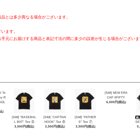
商品とは多少異なる場合がございます。
ざいます。
お手元にお届けする商品と表記寸法の間に多少の誤差が生じる場合がございま
S Te
[SiM] NEW ERA
by R
CAP 9FIFTY
ADL
6,000円(税込)
込)
[SiM] "BASEBAL
[SiM] "CAPTAiN
[SiM] "FATHER
L BAT" Tee ⑤
HOOK" Tee ⑥
S" Tee ⑦
SE
3,500円(税込)
3,500円(税込)
3,500円(税込)
5