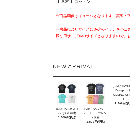
【 素材 】コットン
※商品画像はイメージとなります。実際の
※商品によりサイズに多少のバラツキがご
採寸用サンプルのサイズとなりますので、
NEW ARRIVAL
[SiM] "15YR
e Designed 
OLLING CR
E
3,500円(税
[SiM] ”KAIJYU” T
[SiM] ”KAIJYU” T
ee (従来素材)
ee (トライブレン
3,500円(税込)
ド素材)
3,500円(税込)