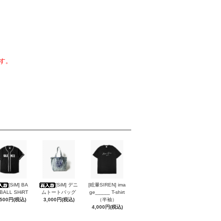
す。
[SiM] BA
[SiM] デニ
[眩暈SIREN] ima
BALL SHiRT
ムトートバッグ
ge_____ T-shirt
,500円(税込)
3,000円(税込)
（半袖）
4,000円(税込)