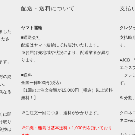
配送・送料について
支払
ヤマト運輸
クレジ
ました
■運送会社
支払時
くださ
配送はヤマト運輸にてお届けいたします。
す。
※お届け先地域や状況により、配送業者が異な
ります。
●JCB
ます。
エキス
■送料
クレジ
封の納
全国一律900円(税込)
す。
い。
【1回のご注文金額が15,000円（税込）以上送料
異なる
無料！】
※分割
※ご注文一回につき、送料がかかります。
クロネ
くは開
ネコw
け取り
※沖縄・離島は基本送料＋1,000円を頂いており
交換は