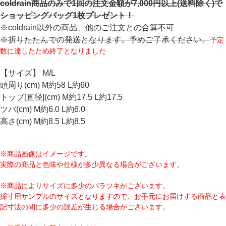
coldrain商品のみで1回の注文金額が7,000円以上(送料除く)で
ショッピングバッグ1枚プレゼント！
※coldrain以外の商品、他のご注文との合算不可
※折りたたんでの発送となります。予めご了承ください。
予定
数に達したため終了となりました
【サイズ】 M/L
頭周り(cm) M約58 L約60
トップ[直径](cm) M約17.5 L約17.5
ツバ(cm) M約6.0 L約6.0
高さ(cm) M約8.5 L約8.5
※商品画像はイメージです。
実際の商品と色味や仕様が多少異なる場合がございます。
※商品によりサイズに多少のバラツキがございます。
採寸用サンプルのサイズとなりますので、お手元にお届けする商品と表
記寸法の間に多少の誤差が生じる場合がございます。