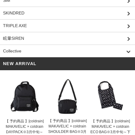
SiM
SKINDRED
TRIPLE AXE
眩暈SIREN
Collective
NEW ARRIVAL
【 予約商品 】[coldrain]
【 予約商品 】[coldrain]
【 予約商品 】[coldrain]
MAKAVELIC × coldrain
MAKAVELIC × coldrain
MAKAVELIC × coldrain
SHOULDER BAG※3月
DAYPACK※3月中旬～
ECO BAG※3月中旬～下